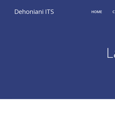
Vai
al
Dehoniani ITS
HOME
C
contenuto
L