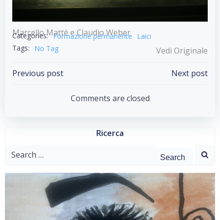
Marcello Matté e Claudio Weber
Categories:
Formazione permanente
Laici
Tags:
No Tag
Vedi Originale
Post
Post
Previous post
Next post
navigation
navigation
Comments are closed
Ricerca
Search
for: