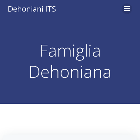
Vai
Dehoniani ITS
al
contenuto
Famiglia
Dehoniana