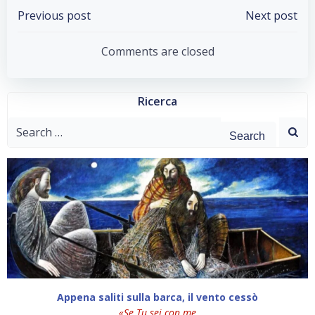
Post
Post
Previous post
Next post
navigation
navigation
Comments are closed
Ricerca
Search
for:
Appena saliti sulla barca, il vento cessò
«Se Tu sei con me