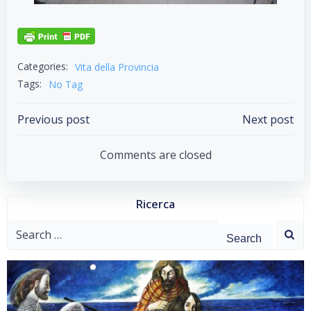
Categories:
Vita della Provincia
Tags:
No Tag
Post
Post
Previous post
Next post
navigation
navigation
Comments are closed
Ricerca
Search
for: