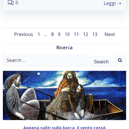
0
Leggi
Posts
Posts
Post
Page
Page
Page
Page
Page
Page
Page
Previous
1
…
8
9
10
11
12
13
Next
navigation
navigation
navi
Ricerca
Search
for:
Appena saliti sulla barca, il vento cessò